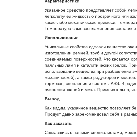
Характеристики
Указанное средство представляет собой лег
легколетучей жидкостью прозрачного или желт
какие-либо механические примеси. Температ
Температура самовоспламенения составляет
Использование
Уникальные свойства сделали вещество очен
изготовлении ремней, труб и другой сопутс
соединяемых поверхностей. Что касается орг
паяльных ламп и каталитических грелок. При
использование вещества при разбавлении эма
механической), а также редукторов и мостов
тормозов, сцепления и системы ABS. В ради
очищения тканей и меха. Примечательно, что
Вывод
Как видим, указанное вещество позволяет бе
Продукт давно зарекомендовал себя в разных
Как заказать
Связавшись с нашими специалистами, можно л