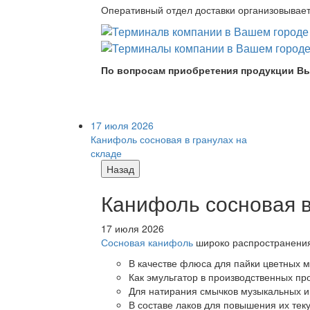
Оперативный отдел доставки организовывает 
По вопросам приобретения продукции Вы
17 июля 2026
Канифоль сосновая в гранулах на
складе
Назад
Канифоль сосновая в
17 июля 2026
Сосновая канифоль
широко распространения 
В качестве флюса для пайки цветных ме
Как эмульгатор в производственных про
Для натирания смычков музыкальных ин
В составе лаков для повышения их теку