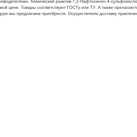
изводителями. Химический реактив 1,2-Нафтохинон-4-сульфокисл
зкой цене. Товары соответствуют ГОСТу или ТУ. А также прилагают
торую мы предлагаем приобрести. Осуществляем доставку практиче