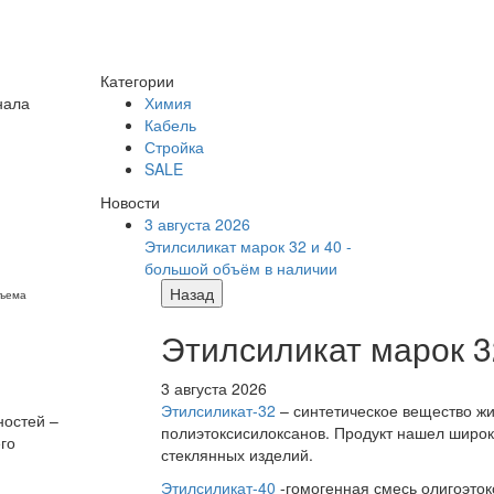
Категории
нала
Химия
Кабель
Стройка
SALE
Новости
3 августа 2026
Этилсиликат марок 32 и 40 -
большой объём в наличии
Назад
бъема
Этилсиликат марок 3
3 августа 2026
Этилсиликат-32
– синтетическое вещество жи
ностей –
полиэтоксисилоксанов. Продукт нашел широк
го
стеклянных изделий.
Этилсиликат-40
-гомогенная смесь олигоэток