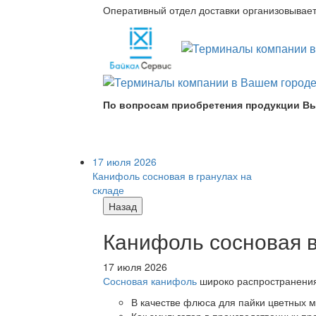
Оперативный отдел доставки организовывает 
По вопросам приобретения продукции Вы
17 июля 2026
Канифоль сосновая в гранулах на
складе
Назад
Канифоль сосновая в
17 июля 2026
Сосновая канифоль
широко распространения 
В качестве флюса для пайки цветных ме
Как эмульгатор в производственных про