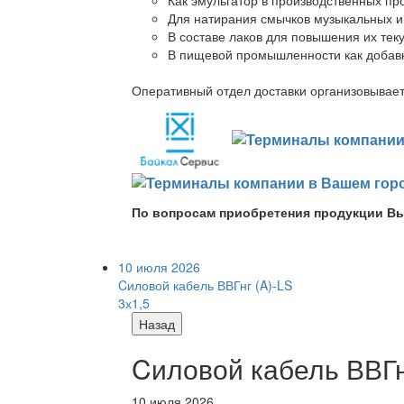
Для натирания смычков музыкальных ин
В составе лаков для повышения их теку
В пищевой промышленности как добав
Оперативный отдел доставки организовывает 
По вопросам приобретения продукции Вы
10 июля 2026
Cиловой кабель ВВГнг (A)-LS
3х1,5
Назад
Cиловой кабель ВВГнг
10 июля 2026