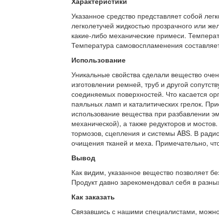
Характеристики
Указанное средство представляет собой лег
легколетучей жидкостью прозрачного или желт
какие-либо механические примеси. Температ
Температура самовоспламенения составляет
Использование
Уникальные свойства сделали вещество очен
изготовлении ремней, труб и другой сопутс
соединяемых поверхностей. Что касается орг
паяльных ламп и каталитических грелок. При
использование вещества при разбавлении эма
механической), а также редукторов и мостов
тормозов, сцепления и системы ABS. В ради
очищения тканей и меха. Примечательно, что
Вывод
Как видим, указанное вещество позволяет бе
Продукт давно зарекомендовал себя в разных
Как заказать
Связавшись с нашими специалистами, можно л