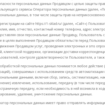
пасности персональных данных Продавцом с целью защиты прав
льзующего сервисы Оператора персональных данных (далее, «П
ональных данных, в том числе защиты прав на неприкосновенно
регистрации на сайте https://1-sklad.ru/ (далее, «Сайт») Поль
лия, имя, отчество, контактный номер телефона, адрес электр
оставляя свои персональные данные Продавцу, Пользователь с
е в целях выполнения Продавцом обязательств перед Пользов
вижения Продавцом услуг, проведения электронных и sms опро
й, клиентской поддержки, организации доставки корреспонденц
зователей, контроля удовлетворенности Пользователя, а такж
обработкой персональных данных понимается любое действие (
раций), совершаемых с использованием средств автоматизации и
ональными данными, включая сбор, запись, систематизацию, нак
нение) извлечение, использование, передачу (в том числе пере
сграничную передачу, если необходимость в ней возникла в ход
ирование, удаление, уничтожение персональных данных.
атор персональных данных имеет право отправлять информаци