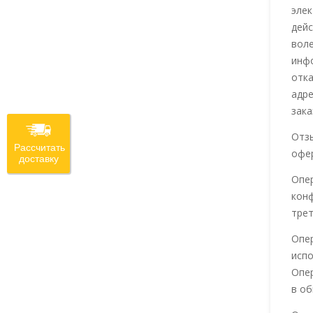
элек
дей
воле
инф
отк
адре
зака
Отзы
Рассчитать
офе
доставку
Опер
конф
трет
Опер
испо
Опер
в о