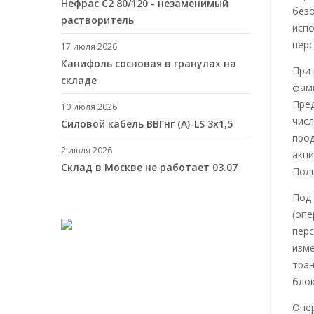
Нефрас С2 80/120 - незаменимый
безо
растворитель
испо
перс
17 июля 2026
Канифоль сосновая в гранулах на
При 
складе
фами
Пред
10 июля 2026
числ
Cиловой кабель ВВГнг (A)-LS 3х1,5
прод
2 июля 2026
акци
Склад в Москве не работает 03.07
Поль
Под 
(опе
перс
изме
тран
блок
Опер