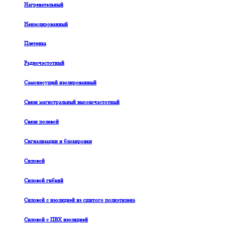
Нагревательный
Неизолированный
Плетенка
Радиочастотный
Самонесущий изолированный
Связи магистральный высокочастотный
Связи полевой
Сигнализации и блокировки
Силовой
Силовой гибкий
Силовой с изоляцией из сшитого полиэтилена
Силовой с ПВХ изоляцией