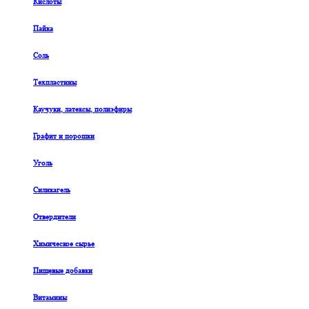
Кислоты
Пайка
Соль
Техпластины
Каучуки, латексы, полиэфиры
Графит и порошки
Уголь
Силикагель
Отвердители
Химическое сырье
Пищевые добавки
Витамины