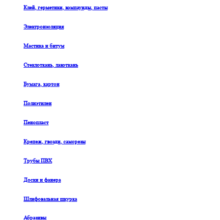
Клей, герметики, компаунды, пасты
Электроизоляция
Мастика и битум
Стеклоткань, лакоткань
Бумага, картон
Полиэтилен
Пенопласт
Крепеж, гвозди, саморезы
Трубы ПВХ
Доски и фанера
Шлифовальная шкурка
Абразивы