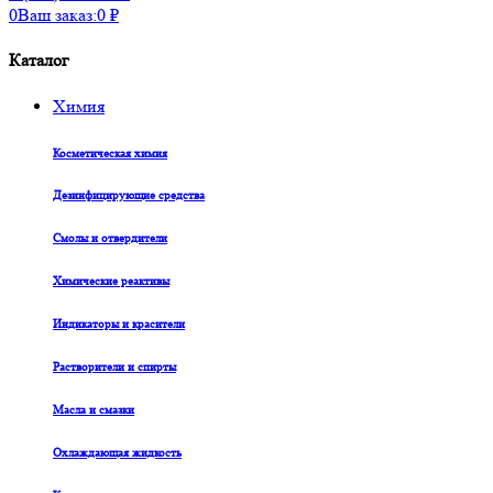
0
Ваш заказ:
0
₽
Каталог
Химия
Косметическая химия
Дезинфицирующие средства
Смолы и отвердители
Химические реактивы
Индикаторы и красители
Растворители и спирты
Масла и смазки
Охлаждающая жидкость