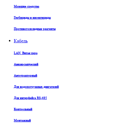
Моющие средства
Гербициды и инсектициды
Противогололедные реагенты
Кабель
LAN. Витая пара
Авиакосмический
Автотракторный
Для водопогружных двигателей
Для интерфейса RS-485
Контрольный
Монтажный