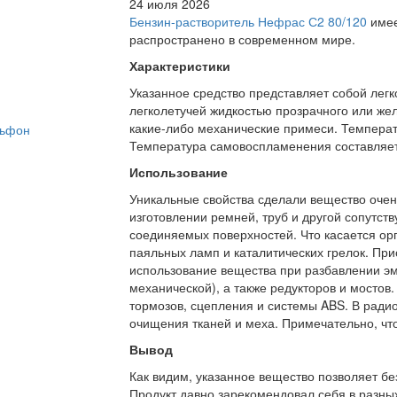
24 июля 2026
Бензин-растворитель Нефрас С2 80/120
имее
распространено в современном мире.
Характеристики
Указанное средство представляет собой лег
легколетучей жидкостью прозрачного или желт
какие-либо механические примеси. Температ
льфон
Температура самовоспламенения составляет
Использование
Уникальные свойства сделали вещество очен
изготовлении ремней, труб и другой сопутс
соединяемых поверхностей. Что касается орг
паяльных ламп и каталитических грелок. При
использование вещества при разбавлении эма
механической), а также редукторов и мостов
тормозов, сцепления и системы ABS. В ради
очищения тканей и меха. Примечательно, что
Вывод
Как видим, указанное вещество позволяет бе
Продукт давно зарекомендовал себя в разных