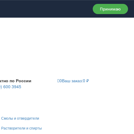
Принимаю
атно по России
0
Ваш заказ:
0
₽
0) 600 3945
Смолы и отвердители
Растворители и спирты