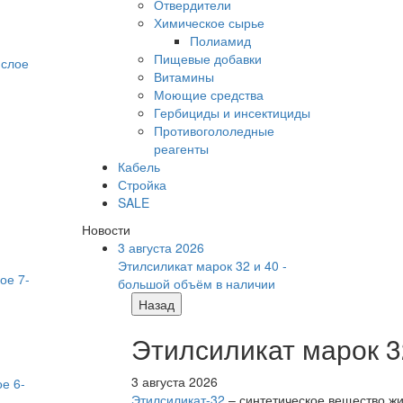
Отвердители
Химическое сырье
Полиамид
Пищевые добавки
Витамины
Моющие средства
Гербициды и инсектициды
Противогололедные
реагенты
Кабель
Стройка
SALE
Новости
3 августа 2026
Этилсиликат марок 32 и 40 -
ое 7-
большой объём в наличии
Назад
Этилсиликат марок 3
3 августа 2026
Этилсиликат-32
– синтетическое вещество жи