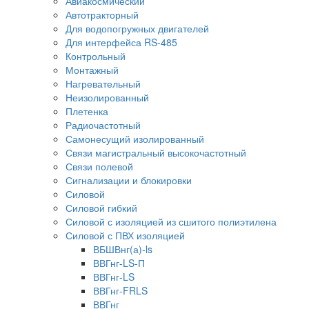
Авиакосмический
Автотракторный
Для водопогружных двигателей
Для интерфейса RS-485
Контрольный
Монтажный
Нагревательный
Неизолированный
Плетенка
Радиочастотный
Самонесущий изолированный
Связи магистральный высокочастотный
Связи полевой
Сигнализации и блокировки
Силовой
Силовой гибкий
Силовой с изоляцией из сшитого полиэтилена
Силовой с ПВХ изоляцией
ВБШВнг(а)-ls
ВВГнг-LS-П
ВВГнг-LS
ВВГнг-FRLS
ВВГнг