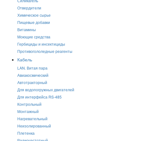
Силикагель
Отвердители
Химическое сырье
Пищевые добавки
Витамины
Моющие средства
Гербициды и инсектициды
Противогололедные реагенты
Кабель
LAN. Витая пара
Авиакосмический
Автотракторный
Для водопогружных двигателей
Для интерфейса RS-485
Контрольный
Монтажный
Нагревательный
Неизолированный
Плетенка
Радиочастотный