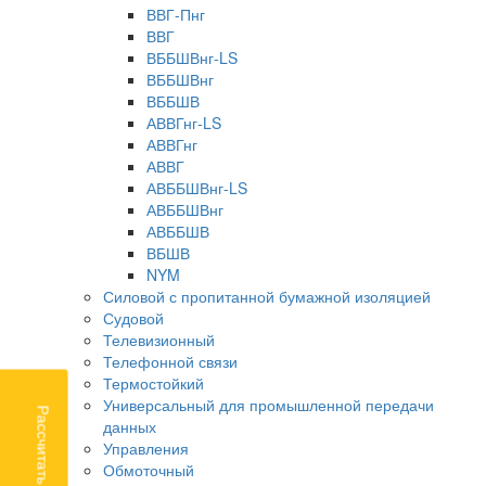
ВВГ-Пнг
ВВГ
ВББШВнг-LS
ВББШВнг
ВББШВ
АВВГнг-LS
АВВГнг
АВВГ
АВББШВнг-LS
АВББШВнг
АВББШВ
ВБШВ
NYM
Силовой с пропитанной бумажной изоляцией
Судовой
Телевизионный
Телефонной связи
Термостойкий
Универсальный для промышленной передачи
Рассчитать доставку
данных
Управления
Обмоточный