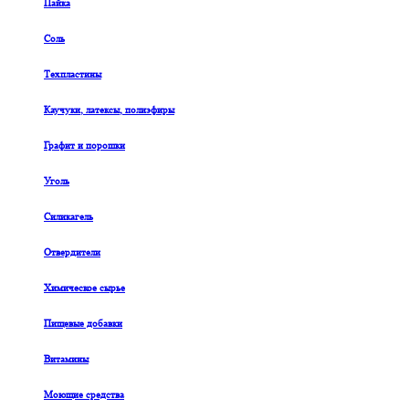
Пайка
Соль
Техпластины
Каучуки, латексы, полиэфиры
Графит и порошки
Уголь
Силикагель
Отвердители
Химическое сырье
Пищевые добавки
Витамины
Моющие средства