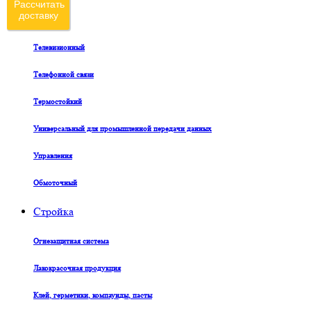
Рассчитать
доставку
Судовой
Телевизионный
Телефонной связи
Термостойкий
Универсальный для промышленной передачи данных
Управления
Обмоточный
Стройка
Огнезащитная система
Лакокрасочная продукция
Клей, герметики, компаунды, пасты