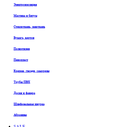
Электроизоляция
Мастика и битум
Стеклоткань, лакоткань
Бумага, картон
Полиэтилен
Пенопласт
Крепеж, гвозди, саморезы
Трубы ПВХ
Доски и фанера
Шлифовальная шкурка
Абразивы
SALE