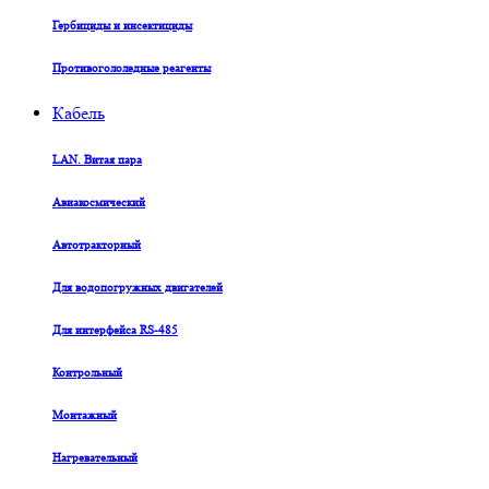
Гербициды и инсектициды
Противогололедные реагенты
Кабель
LAN. Витая пара
Авиакосмический
Автотракторный
Для водопогружных двигателей
Для интерфейса RS-485
Контрольный
Монтажный
Нагревательный