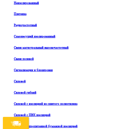
Неизолированный
Плетенка
Радиочастотный
Самонесущий изолированный
Связи магистральный высокочастотный
Связи полевой
Сигнализации и блокировки
Силовой
Силовой гибкий
Силовой с изоляцией из сшитого полиэтилена
Силовой с ПВХ изоляцией
Силовой с пропитанной бумажной изоляцией