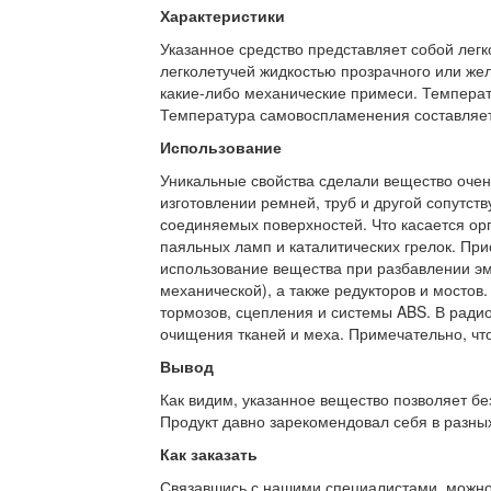
Характеристики
Указанное средство представляет собой лег
легколетучей жидкостью прозрачного или желт
какие-либо механические примеси. Температ
Температура самовоспламенения составляет
Использование
Уникальные свойства сделали вещество очен
изготовлении ремней, труб и другой сопутс
соединяемых поверхностей. Что касается орг
паяльных ламп и каталитических грелок. При
использование вещества при разбавлении эма
механической), а также редукторов и мостов
тормозов, сцепления и системы ABS. В ради
очищения тканей и меха. Примечательно, что
Вывод
Как видим, указанное вещество позволяет бе
Продукт давно зарекомендовал себя в разных
Как заказать
Связавшись с нашими специалистами, можно л