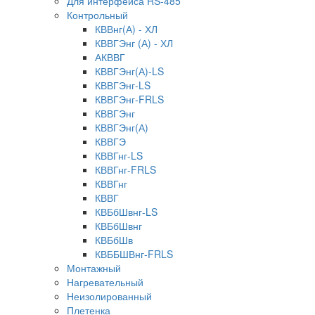
Для интерфейса RS-485
Контрольный
КВВнг(А) - ХЛ
КВВГЭнг (А) - ХЛ
АКВВГ
КВВГЭнг(А)-LS
КВВГЭнг-LS
КВВГЭнг-FRLS
КВВГЭнг
КВВГЭнг(А)
КВВГЭ
КВВГнг-LS
КВВГнг-FRLS
КВВГнг
КВВГ
КВБбШвнг-LS
КВБбШвнг
КВБбШв
КВББШВнг-FRLS
Монтажный
Нагревательный
Неизолированный
Плетенка