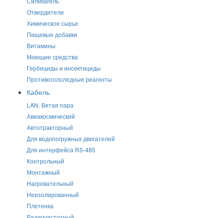
Силикагель
Отвердители
Химическое сырье
Пищевые добавки
Витамины
Моющие средства
Гербициды и инсектициды
Противогололедные реагенты
Кабель
LAN. Витая пара
Авиакосмический
Автотракторный
Для водопогружных двигателей
Для интерфейса RS-485
Контрольный
Монтажный
Нагревательный
Неизолированный
Плетенка
Радиочастотный